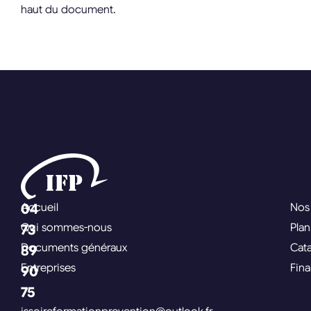
haut du document.
04
Accueil
Nos
Qui sommes-nous
Pla
73
Documents généraux
Cat
89
Entreprises
Fin
90
75