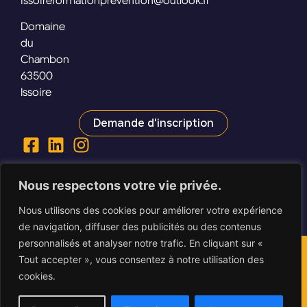
issoireformationprevention@outlook.fr
Domaine
du
Chambon
63500
Issoire
Demande d'inscription
Nous respectons votre vie privée.
Nous utilisons des cookies pour améliorer votre expérience
de navigation, diffuser des publicités ou des contenus
personnalisés et analyser notre trafic. En cliquant sur «
©
CGV
·
RÈGLEMENT INTÉRIEUR
·
MENTIONS LÉGALES
·
POLITIQUE DE
Tout accepter », vous consentez à notre utilisation des
CONFIDENTIALITÉ
·
CHARTE DES COOKIES
· ©2026 IFP – TOUS DROITS
RÉSERVÉS.
cookies.
4.9/5