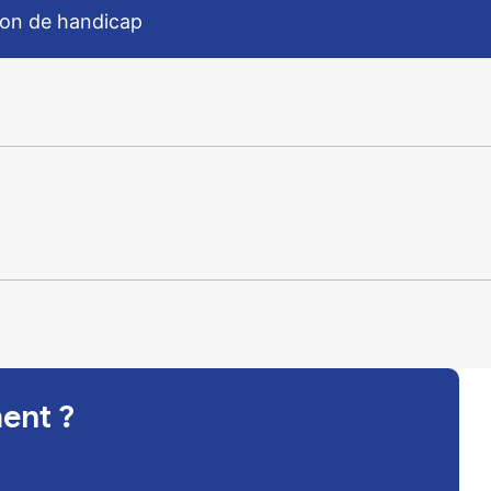
tion de handicap
ent ?