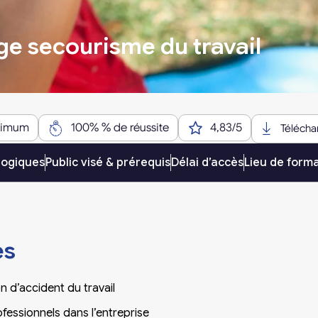
e secourisme du travail
aximum
100% % de réussite
4,83/5
Télécha
gogiques
Public visé & prérequis
Délai d’accès
Lieu de form
es
n d’accident du travail
fessionnels dans l’entreprise