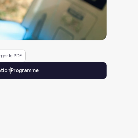
rger le PDF
ation
Programme