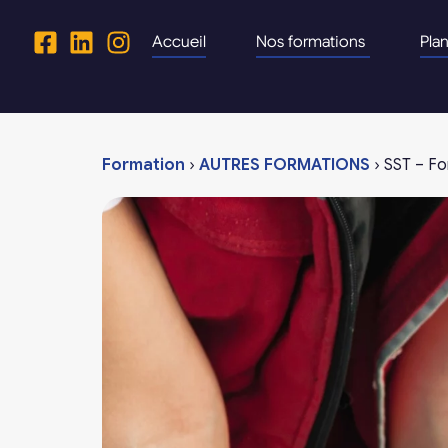
Accueil
Nos formations
Pla
Formation
›
AUTRES FORMATIONS
›
SST – For