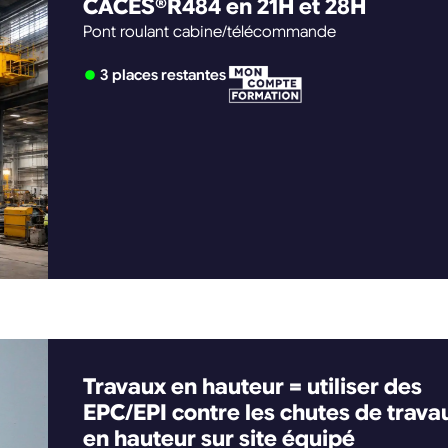
CACES®R484 en 21H et 28H
Pont roulant cabine/télécommande
3 places restantes
Travaux en hauteur = utiliser des
EPC/EPI contre les chutes de trava
en hauteur sur site équipé