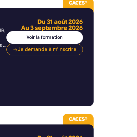
CACES®
Du 31 août 2026
Au 3 septembre 2026
1B,
Voir la formation
s A
Je demande à m'inscrire
CACES®