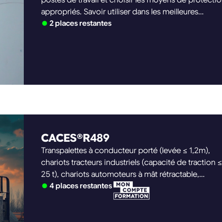
appropriés. Savoir utiliser dans les meilleures
conditions un harnais lors de travaux en hauteur.
2 places restantes
Savoir vérifier et entretenir son harnais de sécurité 
ses systèmes antichute.
CACES®R489
Transpalettes à conducteur porté (levée ≤ 1,2m),
chariots tracteurs industriels (capacité de traction ≤
25 t), chariots automoteurs à mât rétractable,
gerbeurs à conducteur porté (levée > 1,2m), chario
4 places restantes
automoteurs frontaux en porte-à-faux (capacité
nominal ≤ 6 t), chariots automoteurs à poste de
conduite élevable (hauteur de plancher > 1,2m),