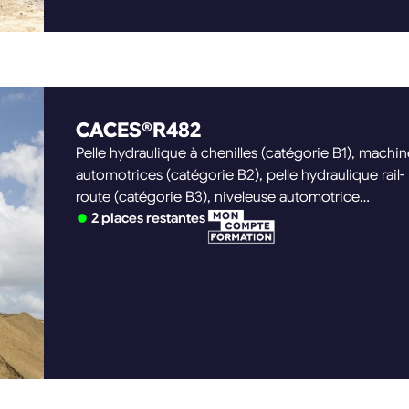
CACES®R482
Pelle hydraulique à chenilles (catégorie B1), machin
automotrices (catégorie B2), pelle hydraulique rail-
route (catégorie B3), niveleuse automotrice
(catégorie C3), chargeuse sur pneumatique
2 places restantes
(catégorie C1), compacteur à cylindre (catégorie D)
tombereaux (catégorie E), chariot de manutention
(catégorie F), déplacement et chargement (catégo
G)