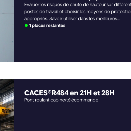
Evaluer les risques de chute de hauteur sur différen
postes de travail et choisir les moyens de protecti
appropriés. Savoir utiliser dans les meilleures
conditions un harnais lors de travaux en hauteur.
1 places restantes
Savoir vérifier et entretenir son harnais de sécurité 
ses systèmes antichute.
CACES®R484 en 21H et 28H
Pont roulant cabine/télécommande