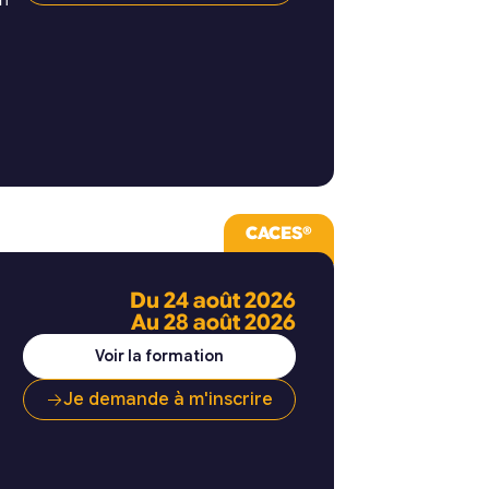
et
CACES®
Du 24 août 2026
Au 28 août 2026
Voir la formation
Je demande à m'inscrire
ts