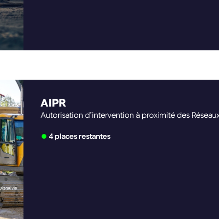
chariots à plateau porteur (capacité de charge ≤ 2 t
chariots automoteurs frontaux en porte-à-faux
(capacité nominal > 6 t), conduite hors-production
des chariots de toutes les catégories
AIPR
Autorisation d’intervention à proximité des Réseau
4 places restantes