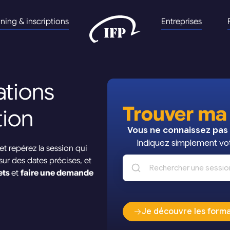
nning & inscriptions
Entreprises
ations
Trouver ma
tion
Vous ne connaissez pas 
Indiquez simplement vot
et repérez la session qui
ur des dates précises, et
ets
et
faire une demande
Je découvre les form