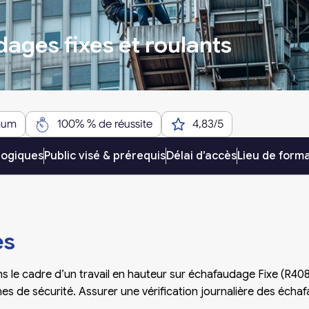
ages fixes et roulants
mum
100% % de réussite
4,83/5
gogiques
Public visé & prérequis
Délai d’accès
Lieu de form
es
s le cadre d’un travail en hauteur sur échafaudage Fixe (R408)
s de sécurité. Assurer une vérification journalière des écha