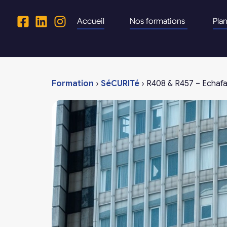
Accueil
Nos formations
Pla
Formation
›
SéCURITé
›
R408 & R457 – Echafa