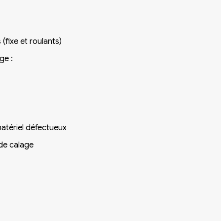
(fixe et roulants)
ge :
matériel défectueux
de calage