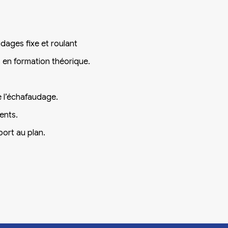
udages fixe et roulant
s en formation théorique.
de l’échafaudage.
ents.
port au plan.