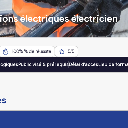
ions électriques électricien
100% % de réussite
5/5
gogiques
Public visé & prérequis
Délai d’accès
Lieu de form
es