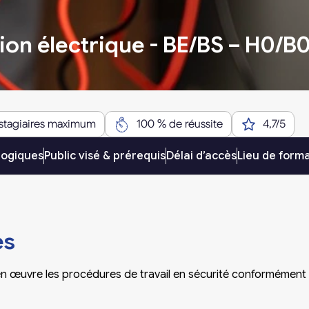
ion électrique - BE/BS – H0/B
 stagiaires maximum
100 % de réussite
4,7/5
gogiques
Public visé & prérequis
Délai d’accès
Lieu de form
es
e en œuvre les procédures de travail en sécurité conformément