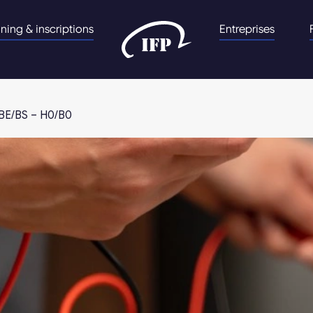
nning & inscriptions
Entreprises
– BE/BS – H0/B0