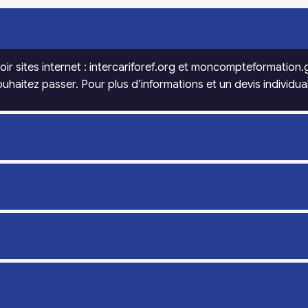
oir sites internet : intercariforef.org et moncompteformation.go
haitez passer. Pour plus d’informations et un devis individual