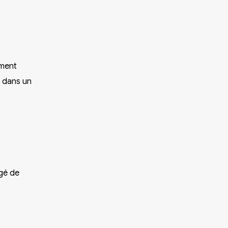
ement
e dans un
rgé de