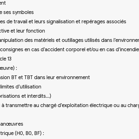
ent
tre ses symboles
s de travail et leurs signalisation et repérages associés
tive et leur fonction
a manipulation des matériels et outillages utilisés dans l’environn
t consignes en cas d’accident corporel et/ou en cas d’incendi
cle 13
uvre) :
nsion BT et TBT dans leur environnement
imites d’utilisation
risations et interdits…)
à transmettre au chargé d’exploitation électrique ou au cha
 manœuvres
rique (H0, B0, BF) :