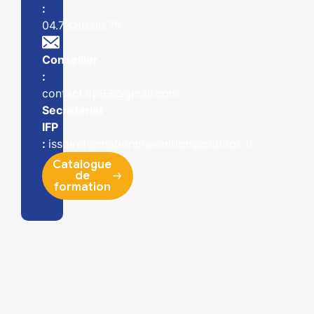
:
04.73.89.90.75
Conseiller
:
contact.ifp63@gmail.com
Secrétariat
IFP
:
issoireformationprevention@outlook.fr
Catalogue
de
formation