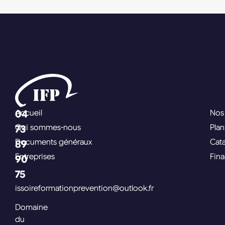
04
Accueil
Nos
Qui sommes-nous
Pla
73
Documents généraux
Cat
89
Entreprises
Fin
90
75
issoireformationprevention@outlook.fr
Domaine
du