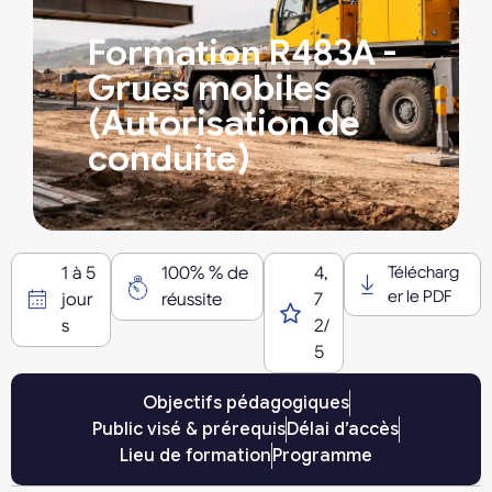
Formation R483A -
Grues mobiles
(Autorisation de
conduite)
1 à 5
100% % de
4,
Télécharg
er le PDF
jour
réussite
7
s
2/
5
Objectifs pédagogiques
Public visé & prérequis
Délai d’accès
Lieu de formation
Programme