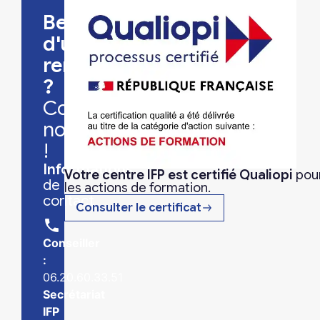
Besoin
d'un
renseignement
?
Consultez-
nous
!
Informations
Votre centre IFP est certifié Qualiopi
pou
de
les actions de formation.
contact
Consulter le certificat
Conseiller
:
06.20.60.33.51
Secrétariat
IFP